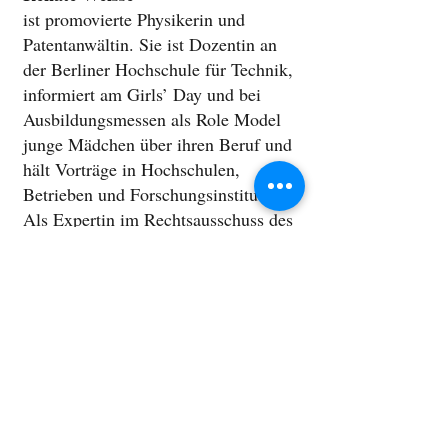
ist promovierte Physikerin und
Patentanwältin. Sie ist Dozentin an
der Berliner Hochschule für Technik,
informiert am Girls’ Day und bei
Ausbildungsmessen als Role Model
junge Mädchen über ihren Beruf und
hält Vorträge in Hochschulen,
Betrieben und Forschungsinstituten.
Als Expertin im Rechtsausschuss des
Bundestages hat sie das
Gesetzgebungsverfahren zur
Modernisierung des Patentrechts
begleitet. Sie träumt von
Erfinder*innen-Parität und
feministischer Innovationspolitik.
Renate Weisse lebt in Potsdam und
hat drei Kinder.